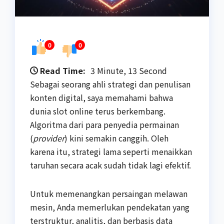
0
0
Read Time:
3 Minute, 13 Second
Sebagai seorang ahli strategi dan penulisan
konten digital, saya memahami bahwa
dunia slot online terus berkembang.
Algoritma dari para penyedia permainan
(
provider
) kini semakin canggih. Oleh
karena itu, strategi lama seperti menaikkan
taruhan secara acak sudah tidak lagi efektif.
Untuk memenangkan persaingan melawan
mesin, Anda memerlukan pendekatan yang
terstruktur, analitis, dan berbasis data