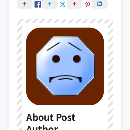
About Post
Author