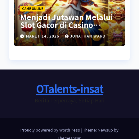
GAME ONLINE
Menjadi Jutawan Melalui
Slot Gacor di Casino
Online
MARET 14, 2026
JONATHAN WARD
OTalents-insat
Berita Terpercaya, Setiap Hari
Proudly powered by WordPress
|
Theme: Newsup by
Themeansar
.