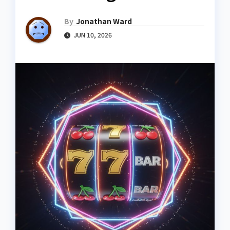
By
Jonathan Ward
JUN 10, 2026