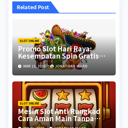
Related Post
SLOT ONLINE
Promo Slot Hari Raya:
Kesempatan Spin Gratis
dan Bonus Tanpa Batas
MAR 13, 2026
JONATHAN WARD
SLOT ONLINE
Mesin Slot Anti Rungkad
Cara Aman Main Tanpa
Kalah