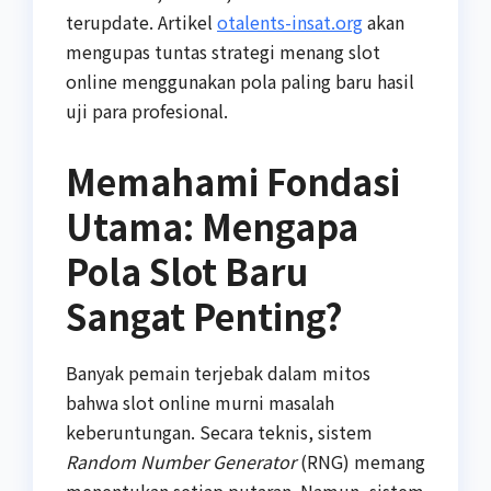
terupdate. Artikel
otalents-insat.org
akan
mengupas tuntas strategi menang slot
online menggunakan pola paling baru hasil
uji para profesional.
Memahami Fondasi
Utama: Mengapa
Pola Slot Baru
Sangat Penting?
Banyak pemain terjebak dalam mitos
bahwa slot online murni masalah
keberuntungan. Secara teknis, sistem
Random Number Generator
(RNG) memang
menentukan setiap putaran. Namun, sistem