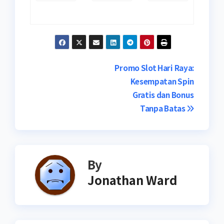
Navigasi
Promo Slot Hari Raya:
Kesempatan Spin
pos
Gratis dan Bonus
Tanpa Batas
By
Jonathan Ward