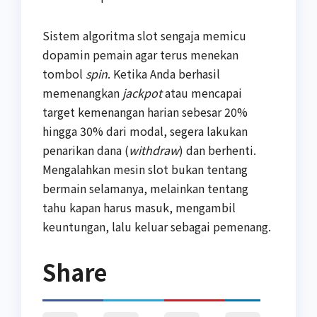
Sistem algoritma slot sengaja memicu
dopamin pemain agar terus menekan
tombol
spin
. Ketika Anda berhasil
memenangkan
jackpot
atau mencapai
target kemenangan harian sebesar 20%
hingga 30% dari modal, segera lakukan
penarikan dana (
withdraw
) dan berhenti.
Mengalahkan mesin slot bukan tentang
bermain selamanya, melainkan tentang
tahu kapan harus masuk, mengambil
keuntungan, lalu keluar sebagai pemenang.
Share