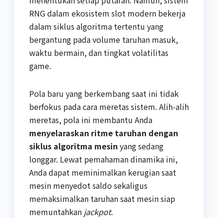
RNG dalam ekosistem slot modern bekerja
dalam siklus algoritma tertentu yang
bergantung pada volume taruhan masuk,
waktu bermain, dan tingkat volatilitas
game.
Pola baru yang berkembang saat ini tidak
berfokus pada cara meretas sistem. Alih-alih
meretas, pola ini membantu Anda
menyelaraskan ritme taruhan dengan
siklus algoritma mesin
yang sedang
longgar. Lewat pemahaman dinamika ini,
Anda dapat meminimalkan kerugian saat
mesin menyedot saldo sekaligus
memaksimalkan taruhan saat mesin siap
memuntahkan
jackpot
.