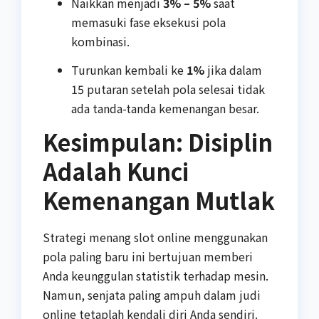
Naikkan menjadi
3% – 5%
saat
memasuki fase eksekusi pola
kombinasi.
Turunkan kembali ke
1%
jika dalam
15 putaran setelah pola selesai tidak
ada tanda-tanda kemenangan besar.
Kesimpulan: Disiplin
Adalah Kunci
Kemenangan Mutlak
Strategi menang slot online menggunakan
pola paling baru ini bertujuan memberi
Anda keunggulan statistik terhadap mesin.
Namun, senjata paling ampuh dalam judi
online tetaplah kendali diri Anda sendiri.