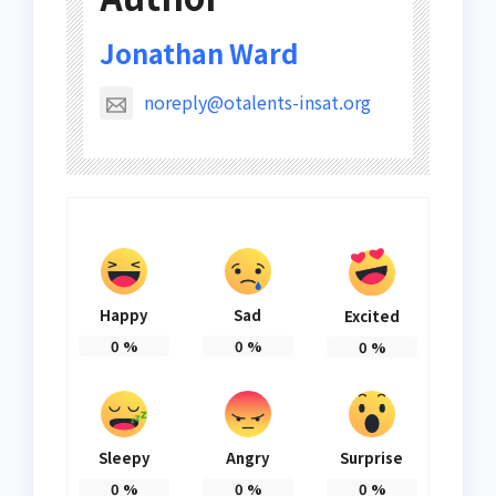
Jonathan Ward
noreply@otalents-insat.org
Happy
Sad
Excited
0
%
0
%
0
%
Sleepy
Angry
Surprise
0
%
0
%
0
%