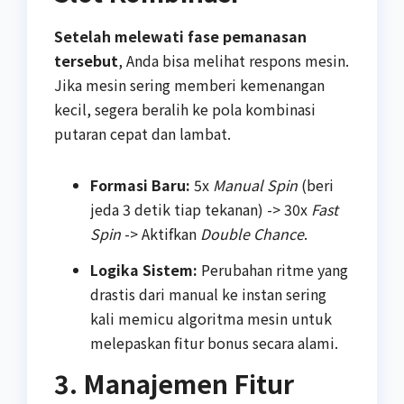
Setelah melewati fase pemanasan
tersebut
, Anda bisa melihat respons mesin.
Jika mesin sering memberi kemenangan
kecil, segera beralih ke pola kombinasi
putaran cepat dan lambat.
Formasi Baru:
5x
Manual Spin
(beri
jeda 3 detik tiap tekanan) -> 30x
Fast
Spin
-> Aktifkan
Double Chance
.
Logika Sistem:
Perubahan ritme yang
drastis dari manual ke instan sering
kali memicu algoritma mesin untuk
melepaskan fitur bonus secara alami.
3. Manajemen Fitur