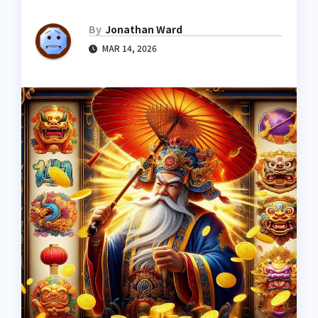
By
Jonathan Ward
MAR 14, 2026