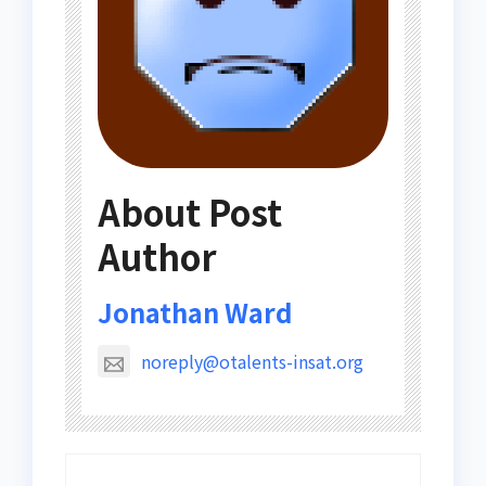
About Post
Author
Jonathan Ward
noreply@otalents-insat.org