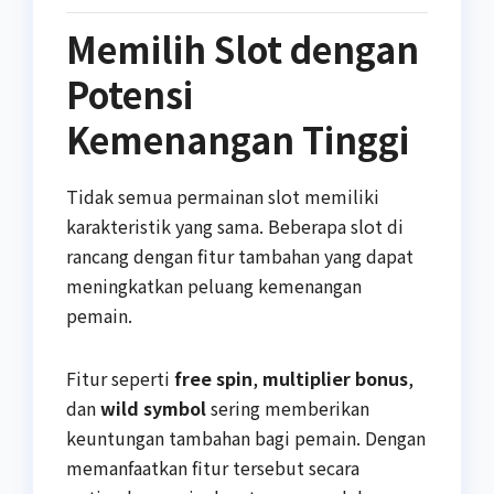
Memilih Slot dengan
Potensi
Kemenangan Tinggi
Tidak semua permainan slot memiliki
karakteristik yang sama. Beberapa slot di
rancang dengan fitur tambahan yang dapat
meningkatkan peluang kemenangan
pemain.
Fitur seperti
free spin
,
multiplier bonus
,
dan
wild symbol
sering memberikan
keuntungan tambahan bagi pemain. Dengan
memanfaatkan fitur tersebut secara