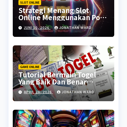
SLOT ONLINE
Strategi Menang Slot
Online Menggunakan Pola
Paling Baru
JUNI 10, 2026
JONATHAN WARD
GAME ONLINE
Tutorial Bermain Togel
Yang Baik Dan Benar
Khusus Pemula
APRIL 26, 2026
JONATHAN WARD