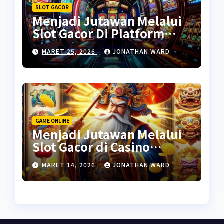
SLOT GACOR
Menjadi Jutawan Melalui
Slot Gacor Di Platform
LIVE123
MARET 25, 2026
JONATHAN WARD
GAME ONLINE
Menjadi Jutawan Melalui
Slot Gacor di Casino
Online
MARET 14, 2026
JONATHAN WARD