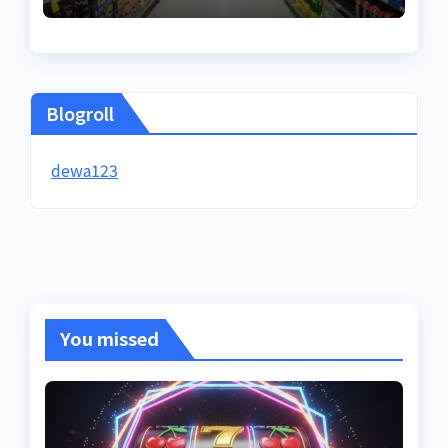
Blogroll
dewa123
You missed