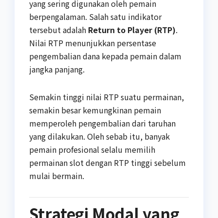
yang sering digunakan oleh pemain
berpengalaman. Salah satu indikator
tersebut adalah
Return to Player (RTP)
.
Nilai RTP menunjukkan persentase
pengembalian dana kepada pemain dalam
jangka panjang.
Semakin tinggi nilai RTP suatu permainan,
semakin besar kemungkinan pemain
memperoleh pengembalian dari taruhan
yang dilakukan. Oleh sebab itu, banyak
pemain profesional selalu memilih
permainan slot dengan RTP tinggi sebelum
mulai bermain.
Strategi Modal yang