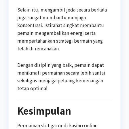
Selain itu, mengambil jeda secara berkala
juga sangat membantu menjaga
konsentrasi. Istirahat singkat membantu
pemain mengembalikan energi serta
mempertahankan strategi bermain yang
telah di rencanakan.
Dengan disiplin yang baik, pemain dapat
menikmati permainan secara lebih santai
sekaligus menjaga peluang kemenangan
tetap optimal.
Kesimpulan
Permainan slot gacor di kasino online